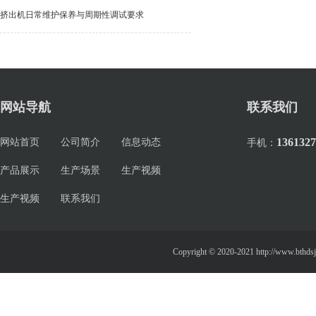
挤出机日常维护保养与周期性调试要求
网站导航
联系我们
13613
网站首页
公司简介
信息动态
手机：
产品展示
生产场景
生产视频
生产视频
联系我们
Copyright © 2020-2021 http://w