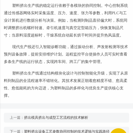
塑料挤出生产线的稳定运行依赖于各模块的协同控制。中心控制系统
通过传感器网络实时采集温度、压力、速度、张力等参数，利用PLC与工
业计算机进行数据分析与决策。例如，当检测到制品直径偏大时，系统同
时调整挤出机螺杆转速、牵引机速度与真空定型箱压力，快恢复制品尺
寸；当原料湿度超标时，干燥系统自动延长烘干时间并提升热风温度。
现代生产线还引入智能诊断功能，通过振动分析、声发射检测等技术
预判设备故障，提前安排维护计划。远程监控平台使操作人员可实时查看
多条生产线的运行状态，实现跨车间、跨工厂的集中管理。
塑料挤出生产线通过结构模块化设计与控制智能化升级，实现了从原
料到制品的全流程速率不错转化。其技术发展正朝着愈精度不错、愈高柔
性、愈低能耗的方向迈进，为塑料制品的多样化与优良生产提供核心支
撑。
上一篇：
挤出模具挤出与成型工艺流程的技术解析
下一篇：
塑料挤出设备工艺参数协同控制的技术逻辑与实践路径